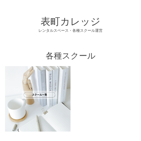
コ
ン
表町カレッジ
テ
ン
レンタルスペース・各種スクール運営
ツ
へ
各種スクール
ス
キ
ッ
プ