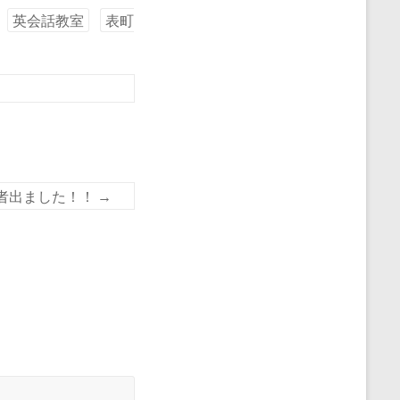
英会話教室
表町
者出ました！！
→